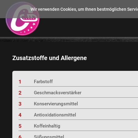
Wir verwenden Cookies, um Ihnen bestmöglichen Servic
Zusatzstoffe und Allergene
1
Farbstoff
2
Geschmacksverstärker
3
Konservierungsmittel
4
Antioxidationsmittel
5
Koffeinhaltig
6
Süßungsmittel