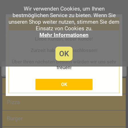
Wir verwenden Cookies, um Ihnen
bestmöglichen Service zu bieten. Wenn Sie
unseren Shop weiter nutzen, stimmen Sie dem
Öffnungszeiten
Einsatz von Cookies zu.
Mehr Informationen
Liebe Kundin, lieber Kunde!
Croque Glinde
Möllner Landstr. 31B, 21509 Glinde
Zurzeit haben wir geschlossen!
OK
0407101199
Über Ihren nächsten Besuch würden wir uns sehr
Lieferung
Abholung
freuen!
Heute keine Lieferung
Heute keine Abholung
OK
Croques
Pizza
Burger