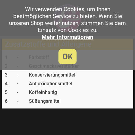
Wir verwenden Cookies, um Ihnen
bestmöglichen Service zu bieten. Wenn Sie
unseren Shop weiter nutzen, stimmen Sie dem
Einsatz von Cookies zu.
Mehr Informationen
Zusatzstoffe und Allergene
OK
1
-
Farbstoff
2
-
Geschmacksverstärker
3
-
Konservierungsmittel
4
-
Antioxidationsmittel
5
-
Koffeinhaltig
6
-
Süßungsmittel